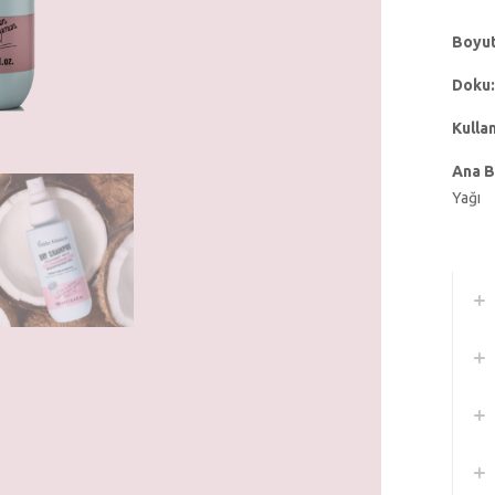
Boyut
Doku:
Kulla
Ana B
Yağı