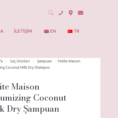
DA
İLETİŞİM
EN
TR
fa
>
Saç Ürünleri
>
Şampuan
>
Petite Maison
ing Coconut Milk Dry Shampoo
ite Maison
umizing Coconut
lk Dry Şampuan