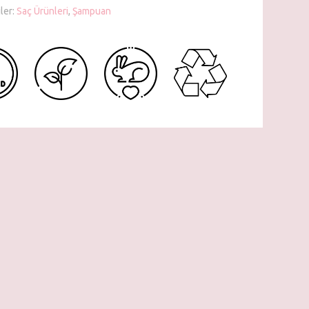
ler:
Saç Ürünleri
,
Şampuan