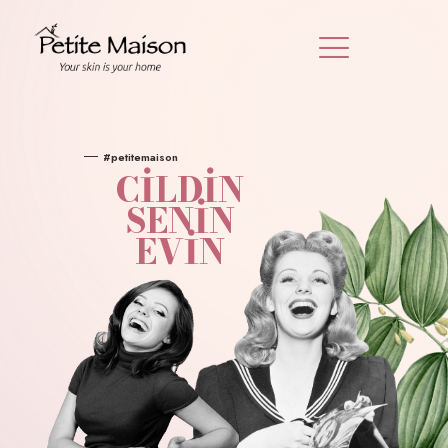
#petitemaison
CİLDİN
SENİN
EVİN