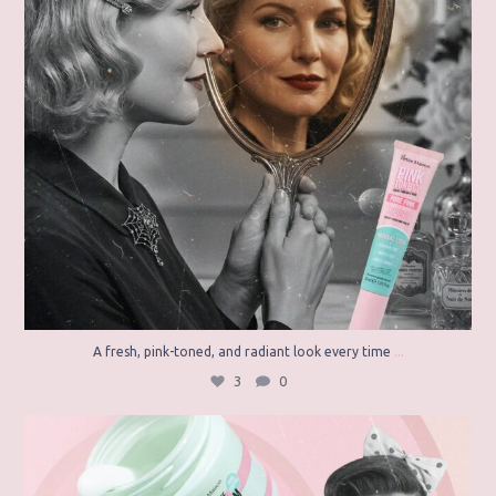
...
A fresh, pink-toned, and radiant look every time
3
0
Say goodbye to the greasy feeling, and hello to
...
4
0