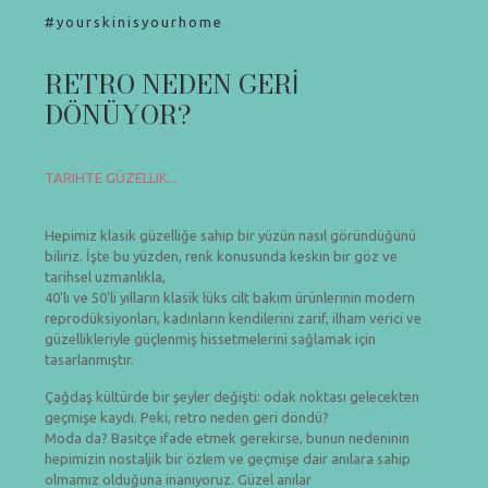
#yourskinisyourhome
RETRO NEDEN GERİ
DÖNÜYOR?
TARIHTE GÜZELLIK...
Hepimiz klasik güzelliğe sahip bir yüzün nasıl göründüğünü
biliriz. İşte bu yüzden, renk konusunda keskin bir göz ve
tarihsel uzmanlıkla,
40'lı ve 50'li yılların klasik lüks cilt bakım ürünlerinin modern
reprodüksiyonları, kadınların kendilerini zarif, ilham verici ve
güzellikleriyle güçlenmiş hissetmelerini sağlamak için
tasarlanmıştır.
Çağdaş kültürde bir şeyler değişti: odak noktası gelecekten
geçmişe kaydı. Peki, retro neden geri döndü?
Moda da? Basitçe ifade etmek gerekirse, bunun nedeninin
hepimizin nostaljik bir özlem ve geçmişe dair anılara sahip
olmamız olduğuna inanıyoruz. Güzel anılar