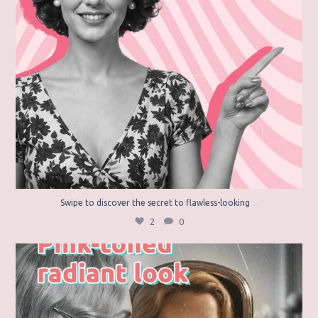
...
Swipe to discover the secret to flawless-looking
2
0
A fresh, pink-toned, and radiant look every time
...
3
0