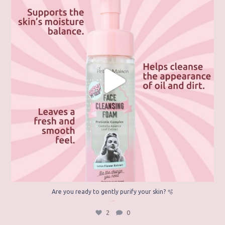
2
0
Are you ready to gently purify your skin? 🫧
...
2
0