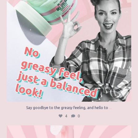
...
Say goodbye to the greasy feeling, and hello to
4
0
Are you ready to gently purify your skin? 🫧
...