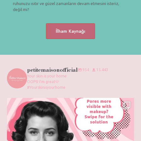
ruhunuzu ısıtır ve güzel zamanların devam etmesini isteriz,
değil mi?
İlham Kaynağı
petitemaisonofficial
954
15.443
Your skin is your home
OOPS! I’m great🩷
#Yourskinisyourhome
Swipe to discover the secret to flawless-looking
...
2
0