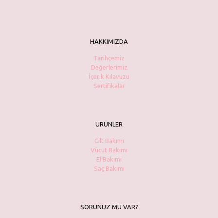
HAKKIMIZDA
Tarihçemiz
Değerlerimiz
İçerik Kılavuzu
Sertifikalar
ÜRÜNLER
Cilt Bakımı
Vücut Bakımı
El Bakımı
Saç Bakımı
SORUNUZ MU VAR?