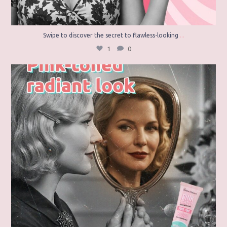
...
Swipe to discover the secret to flawless-looking
1
0
A fresh, pink-toned, and radiant look every time
...
3
0