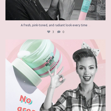
...
A fresh, pink-toned, and radiant look every time
3
0
Say goodbye to the greasy feeling, and hello to
...
4
0