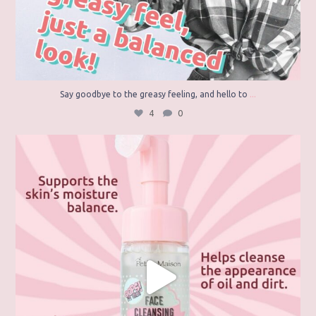
...
Say goodbye to the greasy feeling, and hello to
4
0
Are you ready to gently purify your skin? 🫧
...
2
0