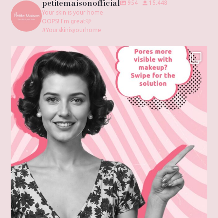
petitemaisonofficial
954
15.448
Your skin is your home
OOPS! I’m great🩷
#Yourskinisyourhome
Swipe to discover the secret to flawless-looking
...
1
0