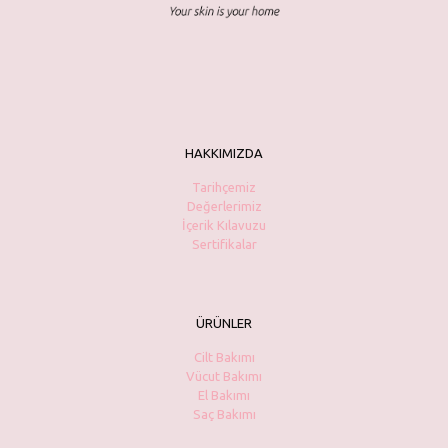
HAKKIMIZDA
Tarihçemiz
Değerlerimiz
İçerik Kılavuzu
Sertifikalar
ÜRÜNLER
Cilt Bakımı
Vücut Bakımı
El Bakımı
Saç Bakımı