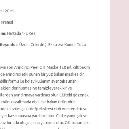
:
120 ml
Kremsi
nım:
Haftada 1-2 Kez
ileşenler:
Üzüm Çekirdeği Ekstresi, Kömür Tozu
 Maison Arındırıcı Peel Off Maske 120 ml, cilt bakım
nde arındırıcı etki sunan bir yüz bakım maskesidir.
bilir formu ile kolay kullanım avantajı sunar.
kleri derinlemesine temizleyerek kir ve
ilerden arındırmaya yardımcı olur. Ciltteki gözenek
münü azaltmada etkili bir bakım ürünüdür.
indeki üzüm çekirdeği ekstresi cildi nemlendirir ve
kiyet kazanmasına yardımcı olur. Ciltte yumuşak ve
üz bir etki oluşmasına yardımcı olur. Cilt tonundaki