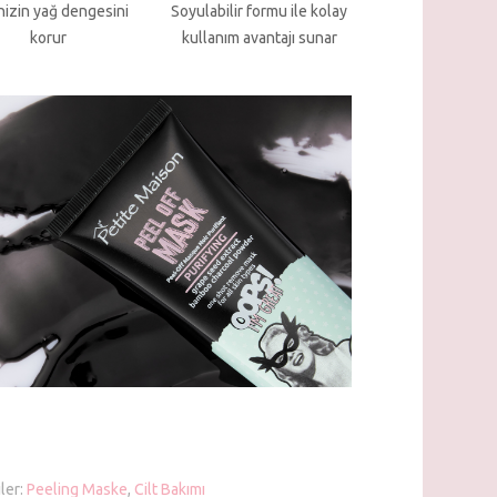
inizin yağ dengesini
Soyulabilir formu ile kolay
korur
kullanım avantajı sunar
ler:
Peeling Maske
,
Cilt Bakımı