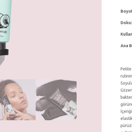
Boyut
Doku:
Kulla
Ana B
Petite
rutini
Soyula
Gözene
bakter
görünü
İçeriğ
elasti
pürüzs