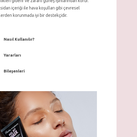
likleri giderir ve zararlı güneş ışınlarından korur.
sidan içeriği ile hava koşulları gibi çevresel
lerden korunmada iyi bir destekçidir.
Nasıl Kullanılır?
Yararları
Bileşenleri