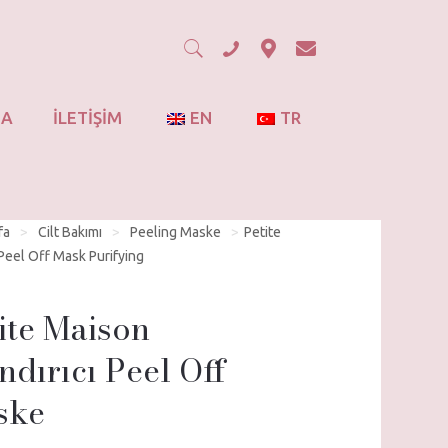
DA
İLETİŞİM
EN
TR
fa
>
Cilt Bakımı
>
Peeling Maske
>
Petite
Peel Off Mask Purifying
ite Maison
ndırıcı Peel Off
ske