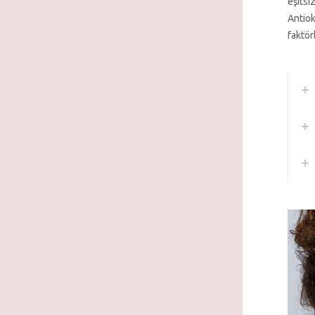
eşitsiz
Antiok
faktör