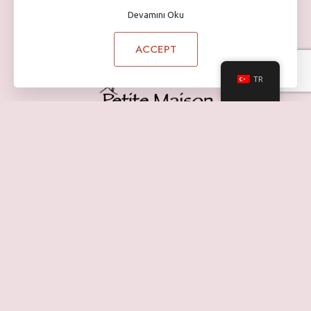
Devamını Oku
ACCEPT
TR
HAKKIMIZDA
Tarihçemiz
Değerlerimiz
İçerik Kılavuzu
Sertifikalar