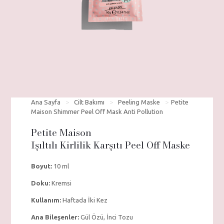
Ana Sayfa
>
Cilt Bakımı
>
Peeling Maske
>
Petite
Maison Shimmer Peel Off Mask Anti Pollution
Petite Maison
Işıltılı Kirlilik Karşıtı Peel Off Maske
Boyut:
10 ml
Doku:
Kremsi
Kullanım:
Haftada İki Kez
Ana Bileşenler:
Gül Özü, İnci Tozu