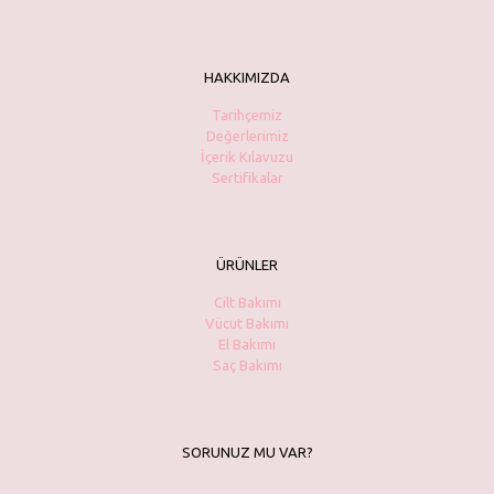
HAKKIMIZDA
Tarihçemiz
Değerlerimiz
İçerik Kılavuzu
Sertifikalar
ÜRÜNLER
Cilt Bakımı
Vücut Bakımı
El Bakımı
Saç Bakımı
SORUNUZ MU VAR?